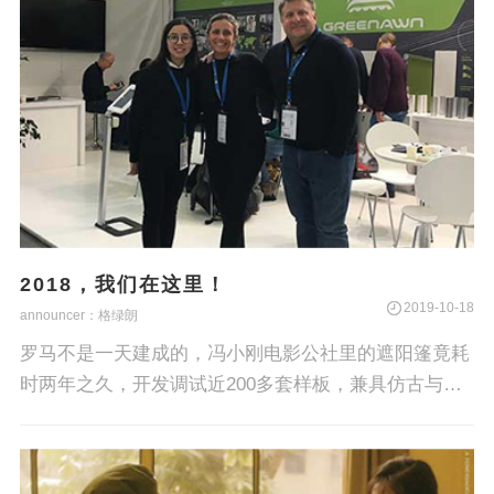
2018，我们在这里！
2019-10-18
announcer：格绿朗
罗马不是一天建成的，冯小刚电影公社里的遮阳篷竟耗
时两年之久，开发调试近200多套样板，兼具仿古与现
代感，功能与美学的各式遮阳篷，这些产品均来自于这
家极具创新富有活力的企业