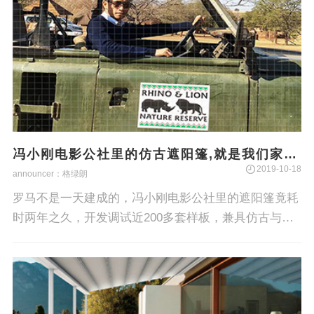
冯小刚电影公社里的仿古遮阳篷,就是我们家的
产品！
2019-10-18
announcer：格绿朗
罗马不是一天建成的，冯小刚电影公社里的遮阳篷竟耗
时两年之久，开发调试近200多套样板，兼具仿古与现
代感，功能与美学的各式遮阳篷，这些产品均来自于这
家极具创新富有活力的企业