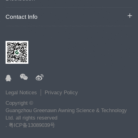
Contact Info
Legal Notices
Privacy Policy
Copyright ©
Guangzhou Greenawn Awning Science & Technology
Ltd. all rights reserved
.
粤ICP备13089039号