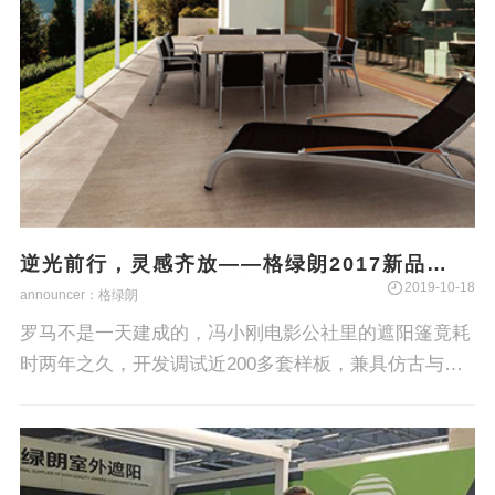
逆光前行，灵感齐放——格绿朗2017新品
PERGOLAS系列引爆室外遮阳行业
2019-10-18
announcer：格绿朗
罗马不是一天建成的，冯小刚电影公社里的遮阳篷竟耗
时两年之久，开发调试近200多套样板，兼具仿古与现
代感，功能与美学的各式遮阳篷，这些产品均来自于这
家极具创新富有活力的企业