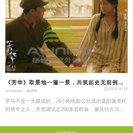
《芳华》取景地一篷一景，共筑起史无前例的
冯小刚电影公社
2019-10-18
announcer：格绿朗
罗马不是一天建成的，冯小刚电影公社里的遮阳篷竟耗
时两年之久，开发调试近200多套样板，兼具仿古与现
代感，功能与美学的各式遮阳篷，这些产品均来自于这
家极具创新富有活力的企业
load more