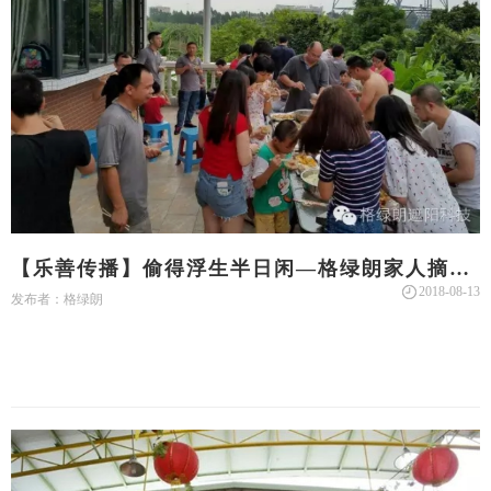
【乐善传播】偷得浮生半日闲—格绿朗家人摘龙
眼活动
2018-08-13
发布者：格绿朗