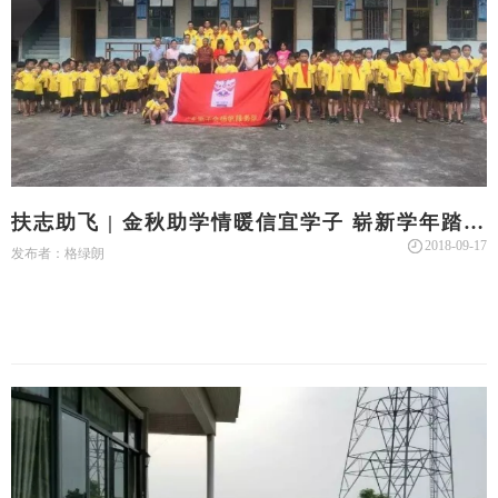
扶志助飞 | 金秋助学情暖信宜学子 崭新学年踏上
圆梦征程
2018-09-17
发布者：格绿朗